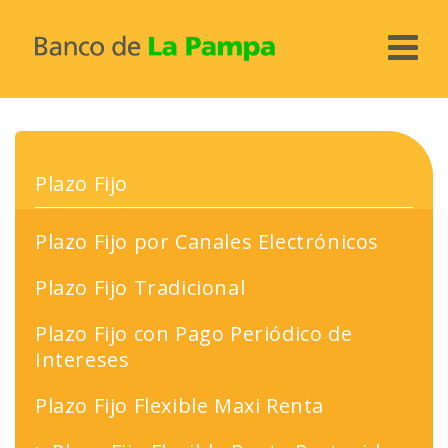
PERSONAS
Home
PYMES
Plazo Fijo
Paquetes y Cuentas
Home
AGRO
Préstamos
Cuentas
Home
TURNOS
Plazo Fijo por Canales Electrónicos
Seguros
Tarjetas
Cuentas
PROMOCIONES
Plazo Fijo Tradicional
Servicios
Préstamos
Caldén Agraria
PAMPA PAGOS
Plazo Fijo con Pago Periódico de
Canales Electrónicos
Inversiones
Préstamos
Intereses
PAMPA CLUB
Inversiones
Canales Electrónicos
Servicios
Plazo Fijo Flexible Maxi Renta
Nuevo Home Banking
Servicios
Canales Electrónicos