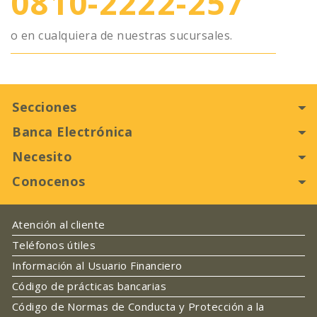
0810-2222-257
o en cualquiera de nuestras sucursales.
Secciones
Banca Electrónica
Personas
Necesito
Pymes
Home Banking
Agro
Conocenos
Pampa Digital
Habilitar mi Tarjeta de Débito
Promociones
Interbanking
Cambiar Clave Home Banking
Nuestra Historia
Atención al cliente
Canjear en PampaClub
Autoridades
Teléfonos útiles
Sumate a nuestro equipo
Información al Usuario Financiero
Puntos de Atención
Código de prácticas bancarias
Contacto
Código de Normas de Conducta y Protección a la