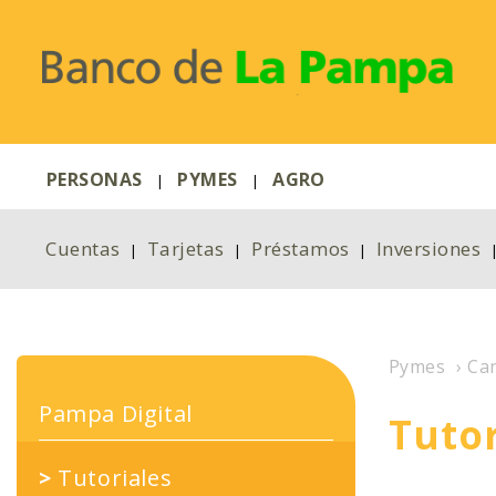
PERSONAS
PYMES
AGRO
|
|
Cuentas
Tarjetas
Préstamos
Inversiones
|
|
|
Pymes
›
Can
Pampa Digital
Tutor
>
Tutoriales