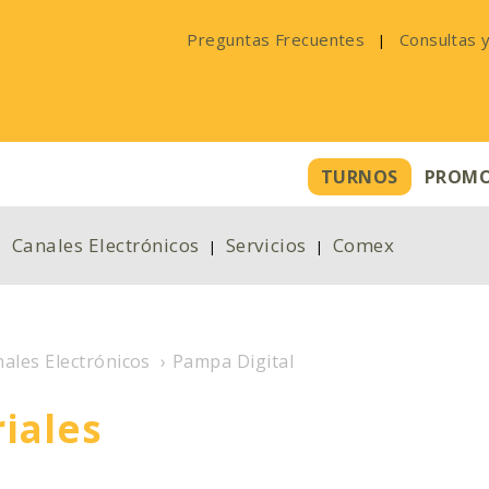
Preguntas Frecuentes
Consultas 
|
TURNOS
PROMO
Canales Electrónicos
Servicios
Comex
|
|
|
ales Electrónicos
›
Pampa Digital
iales