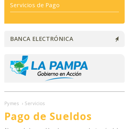
Consultas y Reclamos
Servicios de Pago
Comex
Comex
Institucional
BANCA ELECTRÓNICA
Pymes
›
Servicios
Pago de Sueldos