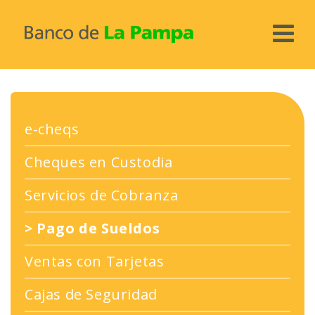
PERSONAS
Home
PYMES
e-cheqs
Paquetes y Cuentas
Home
AGRO
Cheques en Custodia
Préstamos
Cuentas
Home
TURNOS
Seguros
Tarjetas
Cuentas
Servicios de Cobranza
PROMOCIONES
Servicios
Préstamos
Caldén Agraria
PAMPA PAGOS
>
Pago de Sueldos
Canales Electrónicos
Inversiones
Préstamos
PAMPA CLUB
Ventas con Tarjetas
Inversiones
Canales Electrónicos
Servicios
Cajas de Seguridad
Nuevo Home Banking
Servicios
Canales Electrónicos